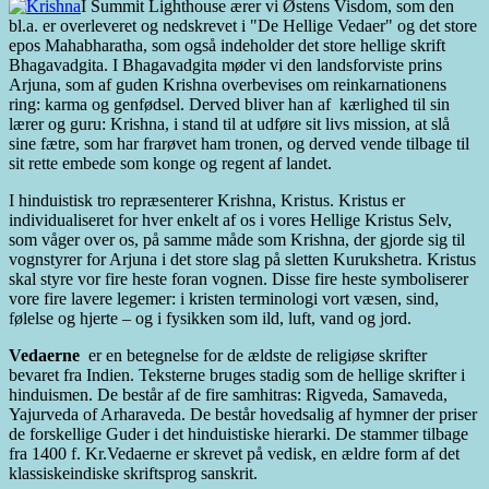
I Summit Lighthouse ærer vi Østens Visdom, som den
bl.a. er overleveret og nedskrevet i "De Hellige Vedaer" og det store
epos Mahabharatha, som også indeholder det store hellige skrift
Bhagavadgita. I Bhagavadgita møder vi den landsforviste prins
Arjuna, som af guden Krishna overbevises om reinkarnationens
ring: karma og genfødsel. Derved bliver han af kærlighed til sin
lærer og guru: Krishna, i stand til at udføre sit livs mission, at slå
sine fætre, som har frarøvet ham tronen, og derved vende tilbage til
sit rette embede som konge og regent af landet.
I hinduistisk tro repræsenterer Krishna, Kristus. Kristus er
individualiseret for hver enkelt af os i vores Hellige Kristus Selv,
som våger over os, på samme måde som Krishna, der gjorde sig til
vognstyrer for Arjuna i det store slag på sletten Kurukshetra. Kristus
skal styre vor fire heste foran vognen. Disse fire heste symboliserer
vore fire lavere legemer: i kristen terminologi vort væsen, sind,
følelse og hjerte – og i fysikken som ild, luft, vand og jord.
Vedaerne
er en betegnelse for de ældste de religiøse skrifter
bevaret fra Indien. Teksterne bruges stadig som de hellige skrifter i
hinduismen. De består af de fire samhitras: Rigveda, Samaveda,
Yajurveda of Arharaveda. De består hovedsalig af hymner der priser
de forskellige Guder i det hinduistiske hierarki. De stammer tilbage
fra 1400 f. Kr.Vedaerne er skrevet på vedisk, en ældre form af det
klassiskeindiske skriftsprog sanskrit.